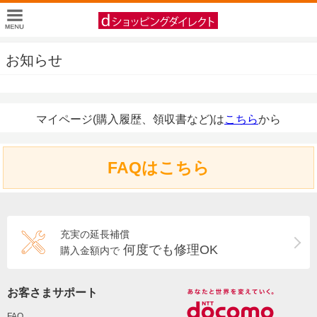
お知らせ
マイページ(購入履歴、領収書など)は
こちら
から
FAQはこちら
充実の延長補償
何度でも修理OK
購入金額内で
お客さまサポート
FAQ