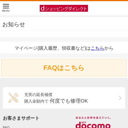
お知らせ
マイページ(購入履歴、領収書など)は
こちら
から
FAQはこちら
充実の延長補償
何度でも修理OK
購入金額内で
お客さまサポート
FAQ