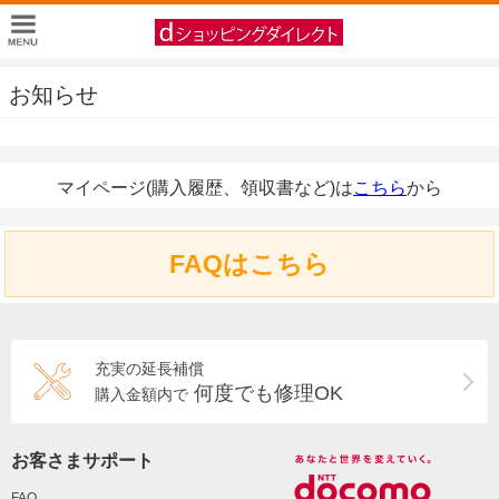
お知らせ
マイページ(購入履歴、領収書など)は
こちら
から
FAQはこちら
充実の延長補償
何度でも修理OK
購入金額内で
お客さまサポート
FAQ