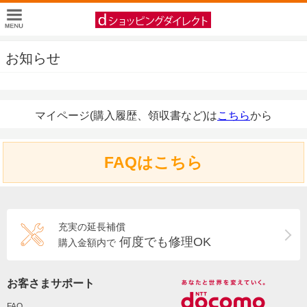
お知らせ
マイページ(購入履歴、領収書など)は
こちら
から
FAQはこちら
充実の延長補償
何度でも修理OK
購入金額内で
お客さまサポート
FAQ