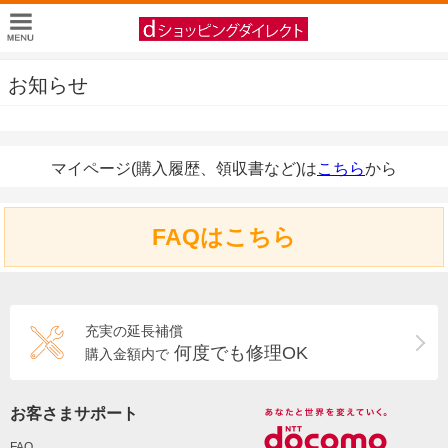
お知らせ
マイページ(購入履歴、領収書など)は
こちら
から
FAQはこちら
充実の延長補償
何度でも修理OK
購入金額内で
お客さまサポート
FAQ