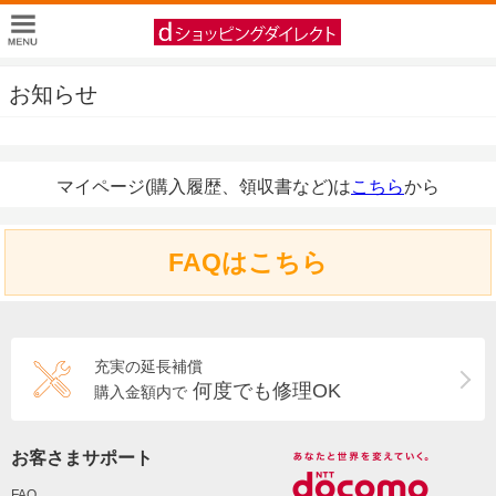
お知らせ
マイページ(購入履歴、領収書など)は
こちら
から
FAQはこちら
充実の延長補償
何度でも修理OK
購入金額内で
お客さまサポート
FAQ