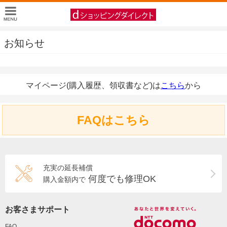
お知らせ
マイページ(購入履歴、領収書など)は
こちら
から
FAQはこちら
充実の延長補償
何度でも修理OK
購入金額内で
お客さまサポート
FAQ