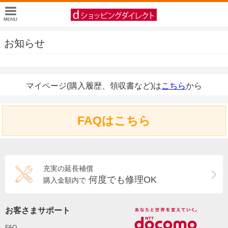
お知らせ
マイページ(購入履歴、領収書など)は
こちら
から
FAQはこちら
充実の延長補償
何度でも修理OK
購入金額内で
お客さまサポート
FAQ