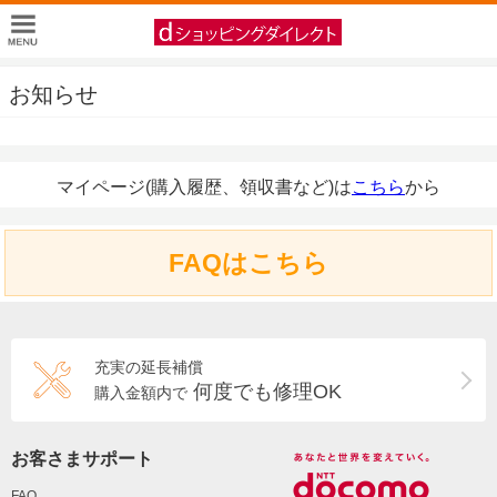
お知らせ
マイページ(購入履歴、領収書など)は
こちら
から
FAQはこちら
充実の延長補償
何度でも修理OK
購入金額内で
お客さまサポート
FAQ