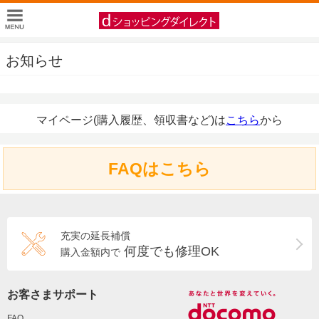
お知らせ
マイページ(購入履歴、領収書など)は
こちら
から
FAQはこちら
充実の延長補償
何度でも修理OK
購入金額内で
お客さまサポート
FAQ