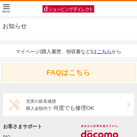
お知らせ
マイページ(購入履歴、領収書など)は
こちら
から
FAQはこちら
充実の延長補償
何度でも修理OK
購入金額内で
お客さまサポート
FAQ