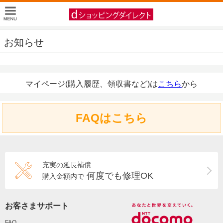
お知らせ
マイページ(購入履歴、領収書など)は
こちら
から
FAQはこちら
充実の延長補償
何度でも修理OK
購入金額内で
お客さまサポート
FAQ