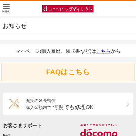
お知らせ
マイページ(購入履歴、領収書など)は
こちら
から
FAQはこちら
充実の延長補償
何度でも修理OK
購入金額内で
お客さまサポート
FAQ