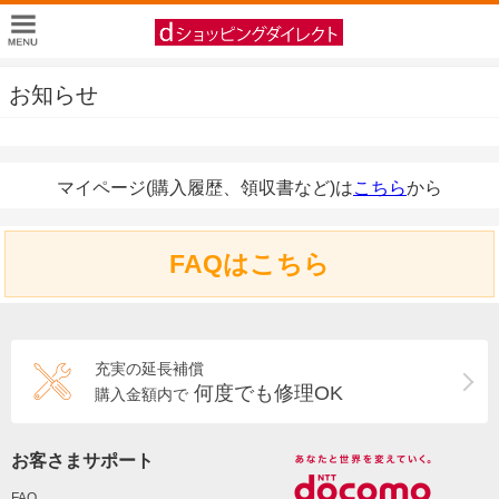
お知らせ
マイページ(購入履歴、領収書など)は
こちら
から
FAQはこちら
充実の延長補償
何度でも修理OK
購入金額内で
お客さまサポート
FAQ