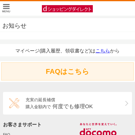
お知らせ
マイページ(購入履歴、領収書など)は
こちら
から
FAQはこちら
充実の延長補償
何度でも修理OK
購入金額内で
お客さまサポート
FAQ