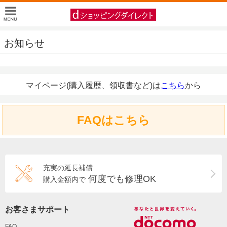
お知らせ
マイページ(購入履歴、領収書など)は
こちら
から
FAQはこちら
充実の延長補償
何度でも修理OK
購入金額内で
お客さまサポート
FAQ