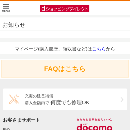
お知らせ
マイページ(購入履歴、領収書など)は
こちら
から
FAQはこちら
充実の延長補償
何度でも修理OK
購入金額内で
お客さまサポート
FAQ