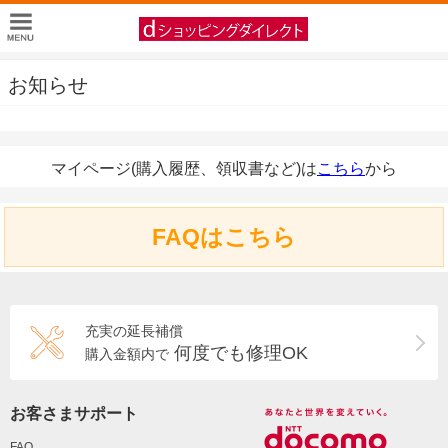
お知らせ
マイページ(購入履歴、領収書など)は
こちら
から
FAQはこちら
充実の延長補償
何度でも修理OK
購入金額内で
お客さまサポート
FAQ