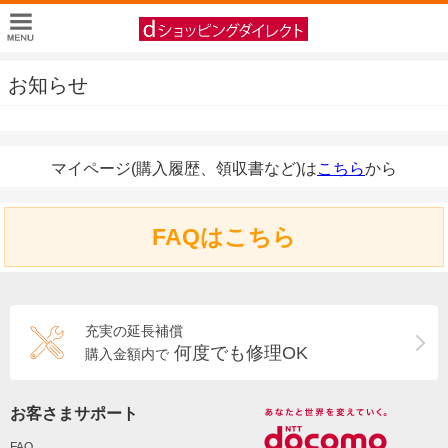
お知らせ
マイページ(購入履歴、領収書など)は
こちら
から
FAQはこちら
充実の延長補償
何度でも修理OK
購入金額内で
お客さまサポート
FAQ