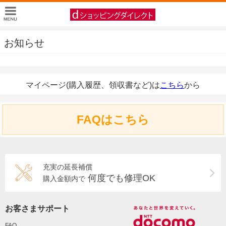
お知らせ
マイページ(購入履歴、領収書など)は
こちら
から
FAQはこちら
充実の延長補償
何度でも修理OK
購入金額内で
お客さまサポート
FAQ