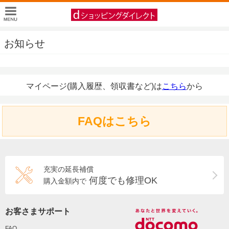
お知らせ
マイページ(購入履歴、領収書など)は
こちら
から
FAQはこちら
充実の延長補償
何度でも修理OK
購入金額内で
お客さまサポート
FAQ