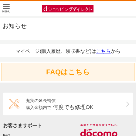
お知らせ
マイページ(購入履歴、領収書など)は
こちら
から
FAQはこちら
充実の延長補償
何度でも修理OK
購入金額内で
お客さまサポート
FAQ