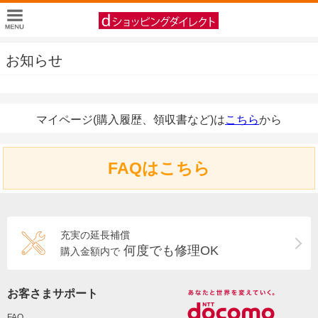
お知らせ
マイページ(購入履歴、領収書など)は
こちら
から
FAQはこちら
充実の延長補償
何度でも修理OK
購入金額内で
お客さまサポート
FAQ