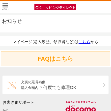
お知らせ
マイページ(購入履歴、領収書など)は
こちら
から
FAQはこちら
充実の延長補償
何度でも修理OK
購入金額内で
お客さまサポート
FAQ