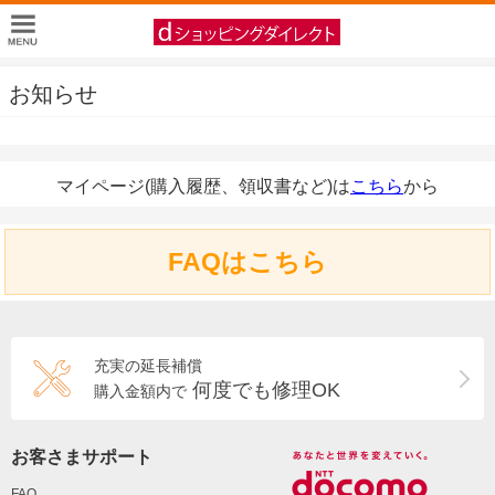
お知らせ
マイページ(購入履歴、領収書など)は
こちら
から
FAQはこちら
充実の延長補償
何度でも修理OK
購入金額内で
お客さまサポート
FAQ