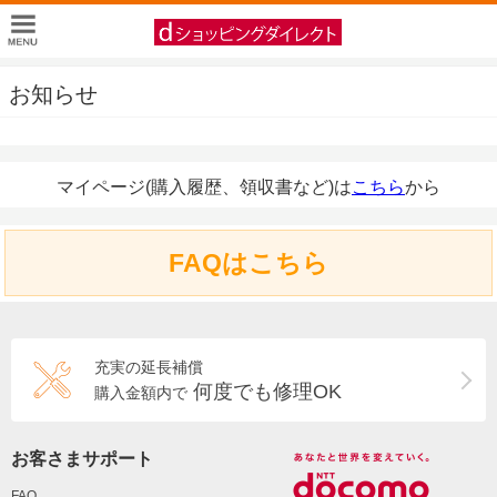
お知らせ
マイページ(購入履歴、領収書など)は
こちら
から
FAQはこちら
充実の延長補償
何度でも修理OK
購入金額内で
お客さまサポート
FAQ