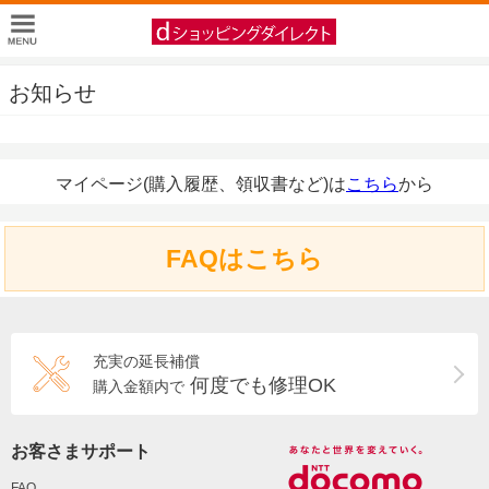
お知らせ
マイページ(購入履歴、領収書など)は
こちら
から
FAQはこちら
充実の延長補償
何度でも修理OK
購入金額内で
お客さまサポート
FAQ