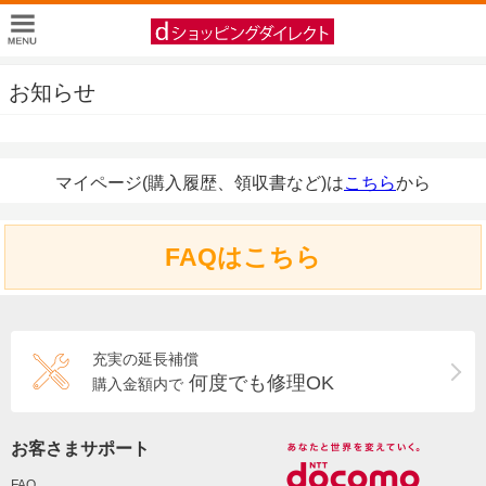
お知らせ
マイページ(購入履歴、領収書など)は
こちら
から
FAQはこちら
充実の延長補償
何度でも修理OK
購入金額内で
お客さまサポート
FAQ