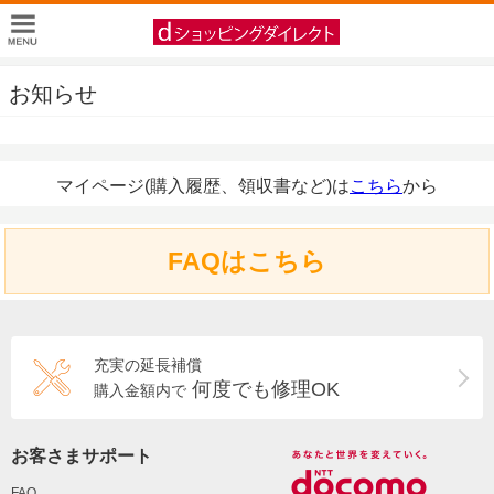
お知らせ
マイページ(購入履歴、領収書など)は
こちら
から
FAQはこちら
充実の延長補償
何度でも修理OK
購入金額内で
お客さまサポート
FAQ