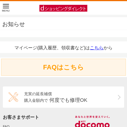
お知らせ
マイページ(購入履歴、領収書など)は
こちら
から
FAQはこちら
充実の延長補償
何度でも修理OK
購入金額内で
お客さまサポート
FAQ