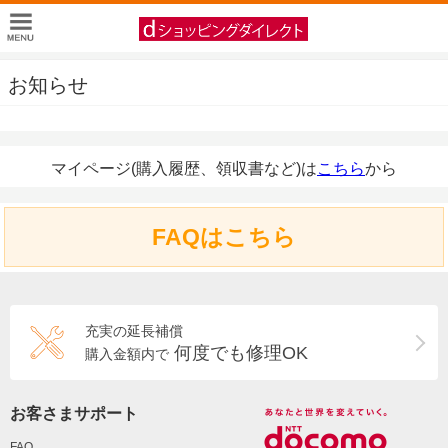
お知らせ
マイページ(購入履歴、領収書など)は
こちら
から
FAQはこちら
充実の延長補償
何度でも修理OK
購入金額内で
お客さまサポート
FAQ