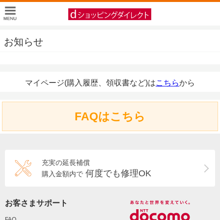
お知らせ
マイページ(購入履歴、領収書など)は
こちら
から
FAQはこちら
充実の延長補償
何度でも修理OK
購入金額内で
お客さまサポート
FAQ