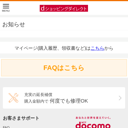
お知らせ
マイページ(購入履歴、領収書など)は
こちら
から
FAQはこちら
充実の延長補償
何度でも修理OK
購入金額内で
お客さまサポート
FAQ