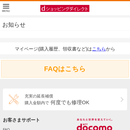
お知らせ
マイページ(購入履歴、領収書など)は
こちら
から
FAQはこちら
充実の延長補償
何度でも修理OK
購入金額内で
お客さまサポート
FAQ