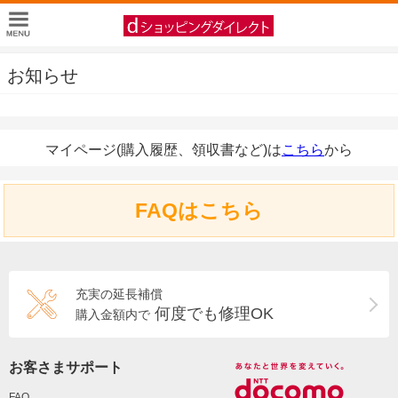
お知らせ
マイページ(購入履歴、領収書など)は
こちら
から
FAQはこちら
充実の延長補償
何度でも修理OK
購入金額内で
お客さまサポート
FAQ