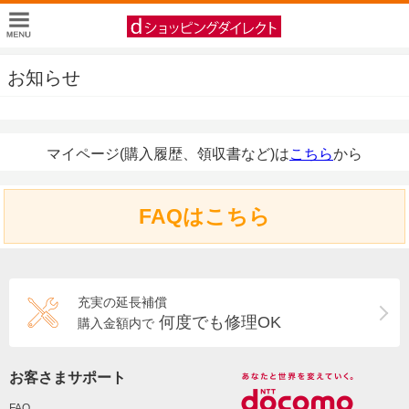
お知らせ
マイページ(購入履歴、領収書など)は
こちら
から
FAQはこちら
充実の延長補償
何度でも修理OK
購入金額内で
お客さまサポート
FAQ