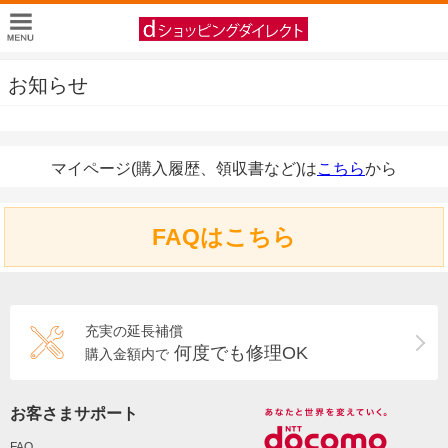
お知らせ
マイページ(購入履歴、領収書など)は
こちら
から
FAQはこちら
充実の延長補償
何度でも修理OK
購入金額内で
お客さまサポート
FAQ