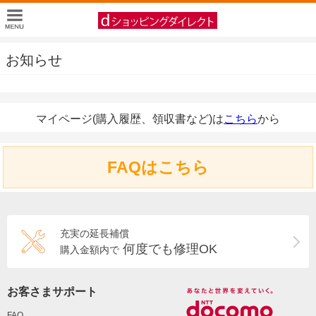
お知らせ
マイページ(購入履歴、領収書など)は
こちら
から
FAQはこちら
充実の延長補償
何度でも修理OK
購入金額内で
お客さまサポート
FAQ