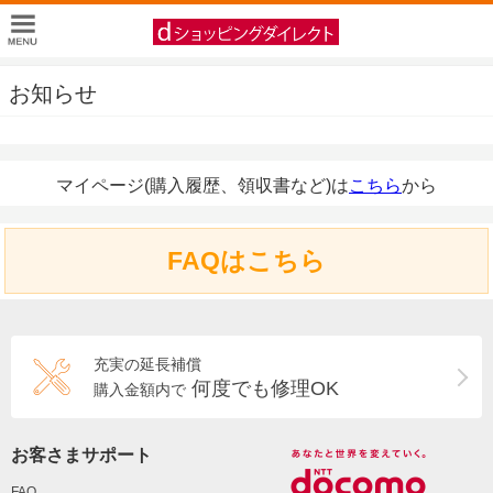
お知らせ
マイページ(購入履歴、領収書など)は
こちら
から
FAQはこちら
充実の延長補償
何度でも修理OK
購入金額内で
お客さまサポート
FAQ