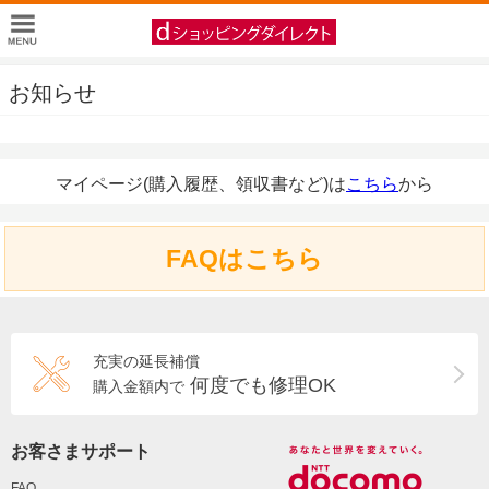
お知らせ
マイページ(購入履歴、領収書など)は
こちら
から
FAQはこちら
充実の延長補償
何度でも修理OK
購入金額内で
お客さまサポート
FAQ