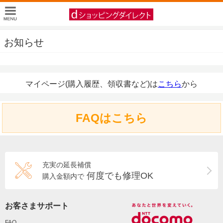
お知らせ
マイページ(購入履歴、領収書など)は
こちら
から
FAQはこちら
充実の延長補償
何度でも修理OK
購入金額内で
お客さまサポート
FAQ