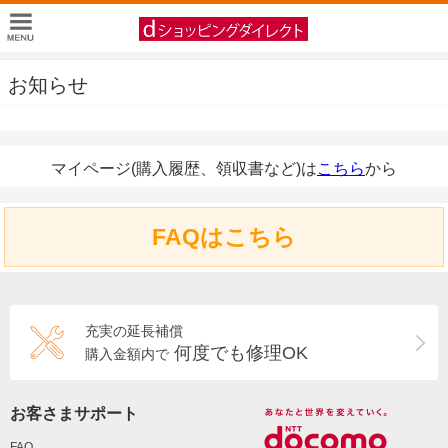
お知らせ
マイページ(購入履歴、領収書など)は
こちら
から
FAQはこちら
充実の延長補償
何度でも修理OK
購入金額内で
お客さまサポート
FAQ