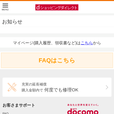
お知らせ
マイページ(購入履歴、領収書など)は
こちら
から
FAQはこちら
充実の延長補償
何度でも修理OK
購入金額内で
お客さまサポート
FAQ