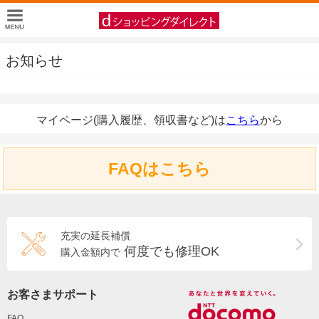
お知らせ
マイページ(購入履歴、領収書など)は
こちら
から
FAQはこちら
充実の延長補償
何度でも修理OK
購入金額内で
お客さまサポート
FAQ