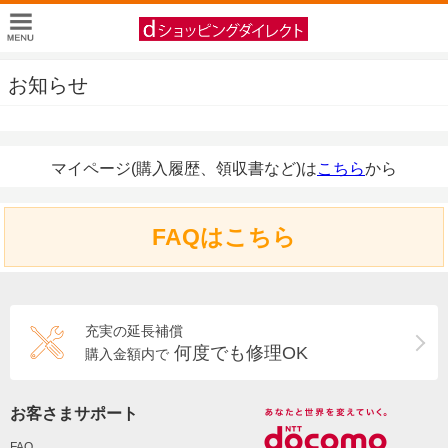
お知らせ
マイページ(購入履歴、領収書など)は
こちら
から
FAQはこちら
充実の延長補償
何度でも修理OK
購入金額内で
お客さまサポート
FAQ