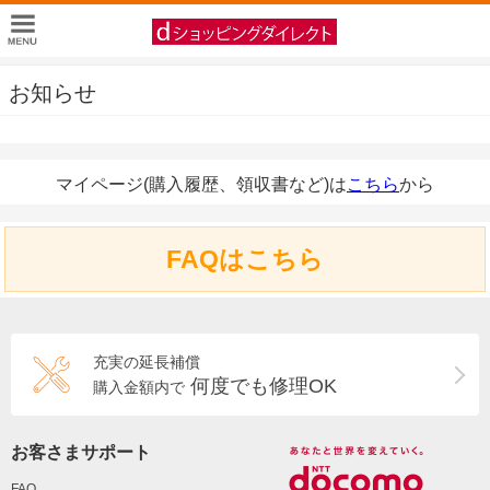
お知らせ
マイページ(購入履歴、領収書など)は
こちら
から
FAQはこちら
充実の延長補償
何度でも修理OK
購入金額内で
お客さまサポート
FAQ