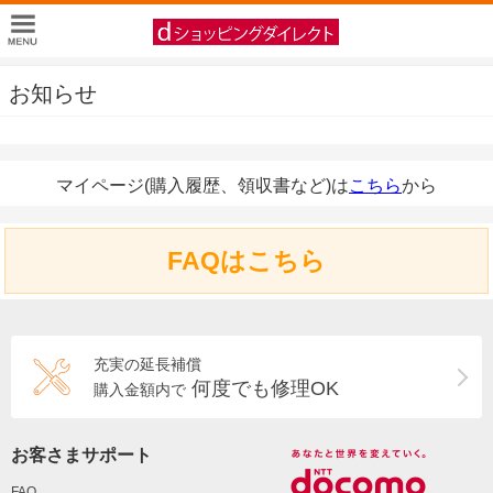
お知らせ
マイページ(購入履歴、領収書など)は
こちら
から
FAQはこちら
充実の延長補償
何度でも修理OK
購入金額内で
お客さまサポート
FAQ