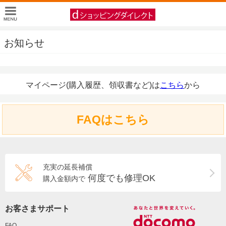
お知らせ
マイページ(購入履歴、領収書など)は
こちら
から
FAQはこちら
充実の延長補償
何度でも修理OK
購入金額内で
お客さまサポート
FAQ