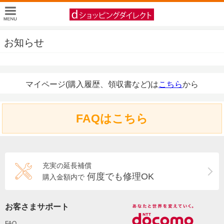
お知らせ
マイページ(購入履歴、領収書など)は
こちら
から
FAQはこちら
充実の延長補償
何度でも修理OK
購入金額内で
お客さまサポート
FAQ