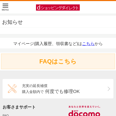
お知らせ
マイページ(購入履歴、領収書など)は
こちら
から
FAQはこちら
充実の延長補償
何度でも修理OK
購入金額内で
お客さまサポート
FAQ